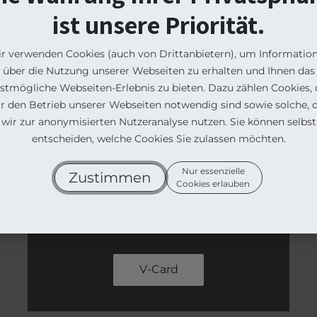
ist unsere Priorität.
r verwenden Cookies (auch von Drittanbietern), um Informatio
ProElectrify AG
über die Nutzung unserer Webseiten zu erhalten und Ihnen das
Goebenstraße 95-99
stmögliche Webseiten-Erlebnis zu bieten. Dazu zählen Cookies, 
32051 Herford
ür den Betrieb unserer Webseiten notwendig sind sowie solche, d
wir zur anonymisierten Nutzeranalyse nutzen. Sie können selbst
Telefon:
+49 5221 9944044
entscheiden, welche Cookies Sie zulassen möchten.
Mobil:
+49 176 56539887‬
Mail:
andrii.kokidko@proelectrify.de
Nur essenzielle
Zustimmen
Cookies erlauben
V-Card