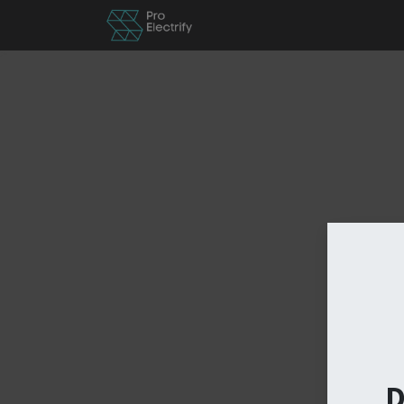
News
Besch by PE
Er
D