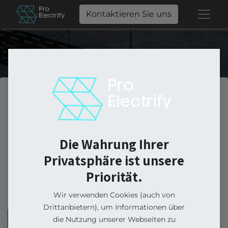
Kontaktieren Sie uns
Online kaufen.
Ganz einfach.
Die Wahrung Ihrer
Privatsphäre ist unsere
Priorität.
In unserem Shop, vom einzelnen PV-
Modul bis zum kompletten Bausatz.
Wir verwenden Cookies (auch von
Drittanbietern), um Informationen über
die Nutzung unserer Webseiten zu
Kontaktieren Sie uns