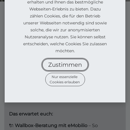
erhalten und Ihnen das bestmögliche
Webseiten-Erlebnis zu bieten. Dazu
wir laden euch herzlich zu den
ElectroDays
ein –
zählen Cookies, die für den Betrieb
unserer gemeinsamen Schulung von
Auto
unserer Webseiten notwendig sind sowie
Mattern und ProElectrify
! Diese Veranstaltung
solche, die wir zur anonymisierten
gibt euch spannende Einblicke in die neuesten
Nutzeranalyse nutzen. Sie können selbst
Entwicklungen rund um Elektromobilität und
entscheiden, welche Cookies Sie zulassen
Ladeinfrastruktur.
möchten.
Zustimmen
📅
Datum:
10.04.2025
Nur essenzielle
📍
Ort:
ProElectrify, Goebenstraße 95-99, Herford
Cookies erlauben
⏰
Uhrzeit:
9:00 - 11:00 Uhr oder 12:30 - 14:30 Uhr
Das erwartet euch:
🔌
Wallbox-Beratung mit eMobilio
– So