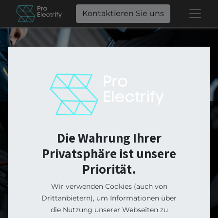
Kontaktieren Sie uns
ProElectrify
Die Wahrung Ihrer
Online Shop
Privatsphäre ist unsere
Priorität.
Wir verwenden Cookies (auch von
Von der Wallbox für dein E-Auto, über das
Drittanbietern), um Informationen über
Balkonkraftwerk bis zum smarten E-Bike von
die Nutzung unserer Webseiten zu
Greyp. In unserem Online-Shop gemütlich