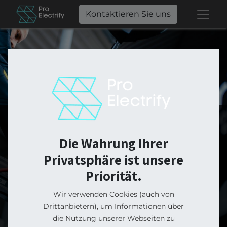
Kontaktieren Sie uns
ProElectrify
Die Wahrung Ihrer
Online Shop
Privatsphäre ist unsere
Priorität.
Wir verwenden Cookies (auch von
Von der Wallbox für dein E-Auto, über das
Drittanbietern), um Informationen über
Balkonkraftwerk bis zum smarten E-Bike von
die Nutzung unserer Webseiten zu
Greyp. In unserem Online-Shop gemütlich