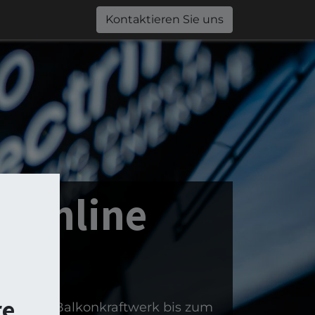
0
Jobs
Shop
Kontaktieren Sie uns
y Online
re
 über das Balkonkraftwerk bis zum