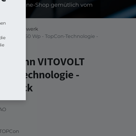
serem Online-Shop gemütlich vom
nen
?
Balkonkraftwerk
ITOVOLT 450 Wp - TopCon-Technologie -
die
ie
essmann VITOVOLT
Con-Technologie -
ullblack
0AO
e TOPCon