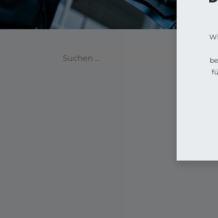
Wi
be
f