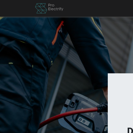
News
Besch by PE
Er
D