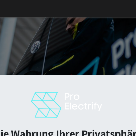
neuerbare Energie
Handwerk
Photovoltaik
Team
ProElectrif
Shop
ie Wahrung Ihrer Privatsphä
Von der Wallbox für dein E-Auto,