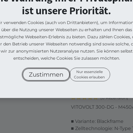
smarten E-Bike von Greyp. In un
ist unsere Priorität.
Sofa einkaufen.
r verwenden Cookies (auch von Drittanbietern), um Informatio
Können wir persönlich weiterhelfen
Alle Produkte
Zubehör 
über die Nutzung unserer Webseiten zu erhalten und Ihnen das
PV-Modul Viessmann V
stmögliche Webseiten-Erlebnis zu bieten. Dazu zählen Cookies, 
Glas/Glas - Fullblack
ür den Betrieb unserer Webseiten notwendig sind sowie solche, d
wir zur anonymisierten Nutzeranalyse nutzen. Sie können selbst
PV-Modul Vi
entscheiden, welche Cookies Sie zulassen möchten.
450 Wp - Top
Nur essenzielle
Zustimmen
Cookies erlauben
Glas/Glas - F
(0 Rezension)
VITOVOLT 300-DG - M45
■ Variante: Blackframe
■ Zelltechnologie: N-Typ