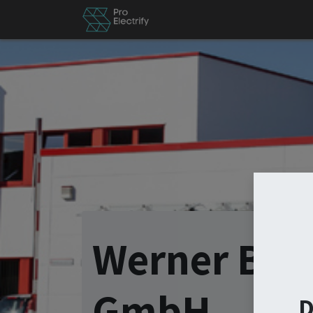
News
Besch by PE
Er
Werner Bes
GmbH
D