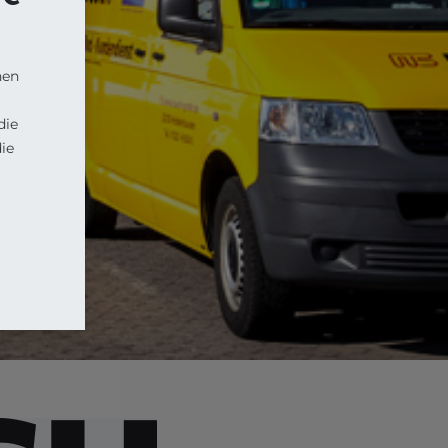
nen
die
ie