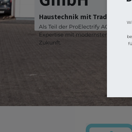
Haustechnik mit Tradition u
Wi
Als Teil der ProElectrify AG vereine
Expertise mit modernster Technik 
be
Zukunft.
f