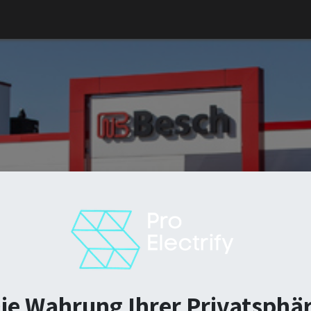
neuerbare Energie
Handwerk
Photovoltaik
Team
ch
ie Wahrung Ihrer Privatsphä