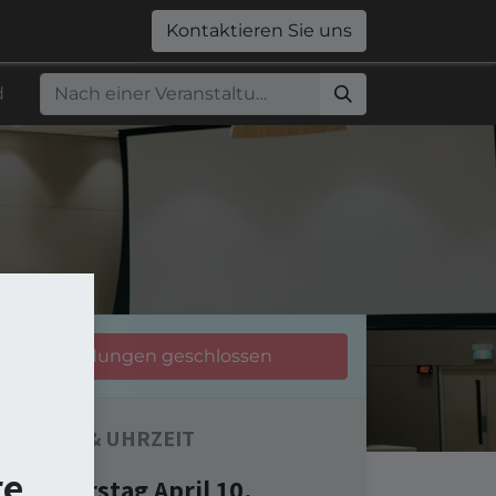
0
Jobs
Shop
Kontaktieren Sie uns
d
Anmeldungen geschlossen
DATUM & UHRZEIT
re
Donnerstag April 10,