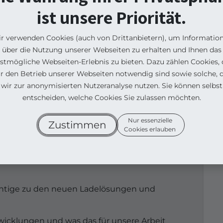
ese Veranstaltung gibt euch spannende Einblicke
ist unsere Priorität.
 Elektromobilität und Ladeinfrastruktur.
r verwenden Cookies (auch von Drittanbietern), um Informatio
über die Nutzung unserer Webseiten zu erhalten und Ihnen das
stmögliche Webseiten-Erlebnis zu bieten. Dazu zählen Cookies, 
ür den Betrieb unserer Webseiten notwendig sind sowie solche, d
, Herford
wir zur anonymisierten Nutzeranalyse nutzen. Sie können selbst
14:30 Uhr
entscheiden, welche Cookies Sie zulassen möchten.
Nur essenzielle
Zustimmen
Cookies erlauben
unterstützen wir unsere Kunden optimal bei der
chtige zu den neuen Ladelösungen und
wicklungen und was das für unsere Arbeit