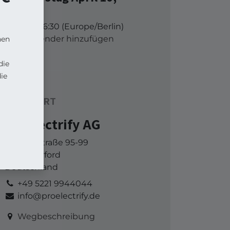
2025
09:30
16:30
(
Europe/Berlin
)
Zu Kalender hinzufügen
nen
die
ie
STANDORT
ProElectrify AG
Goebenstraße 95-99
32051 Herford
Deutschland
+49 5221 9944044
info@proelectrify.de
Wegbeschreibung