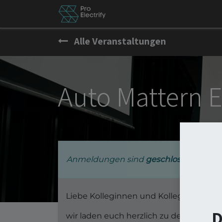
News
Besch by PE
Er
Alle Veranstaltungen
Auto Mattern E
Anmeldungen sind
geschlossen
Liebe Kolleginnen und Kollegen,
D
wir laden euch herzlich zu den
Electro