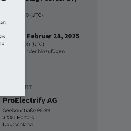
2025
Start -
16:00
(
UTC
)
nen
Freitag Februar 28, 2025
die
ie
Ende -
16:00
(
UTC
)
Zu Kalender hinzufügen
STANDORT
ProElectrify AG
Goebenstraße 95-99
32051 Herford
Deutschland