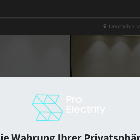
neuerbare Energie
Handwerk
Photovoltaik
Team
Deutschlan
nden-Veranstaltung teil
ie Wahrung Ihrer Privatsphä
 Partner und Endnutzer ein, uns zu treffen! Es