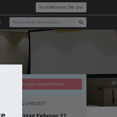
0
Jobs
Shop
Kontaktieren Sie uns
d
Anmeldungen geschlossen
DATUM & UHRZEIT
re
Donnerstag Februar 27,