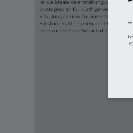
ist die ideale Veranstaltung, um zu
Strategieplan für künftige Versionen, 
Schulungen usw. zu präsentieren. Diese
Wi
Fallstudien, Methoden oder Entwicklung
dabei und sehen Sie sich die Funktione
be
f