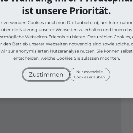
sammenzukommen und neue Funktionen, den
ist unsere Priorität.
die Errungenschaften der Software, Workshops,
 Veranstaltung ist auch eine Gelegenheit, die
r verwenden Cookies (auch von Drittanbietern), um Informatio
en unserer Partner vorzustellen. Seien Sie
über die Nutzung unserer Webseiten zu erhalten und Ihnen das
n der neuen Version direkt an der Quelle an!
stmögliche Webseiten-Erlebnis zu bieten. Dazu zählen Cookies, 
ür den Betrieb unserer Webseiten notwendig sind sowie solche, d
wir zur anonymisierten Nutzeranalyse nutzen. Sie können selbst
entscheiden, welche Cookies Sie zulassen möchten.
Nur essenzielle
Zustimmen
Cookies erlauben