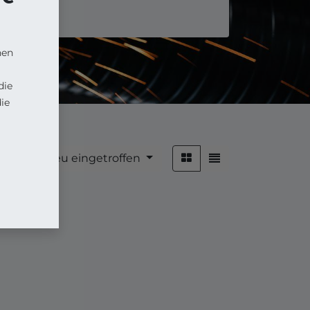
nen
die
ie
Neu eingetroffen
n nach: