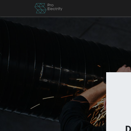
News
Besch by PE
Er
D