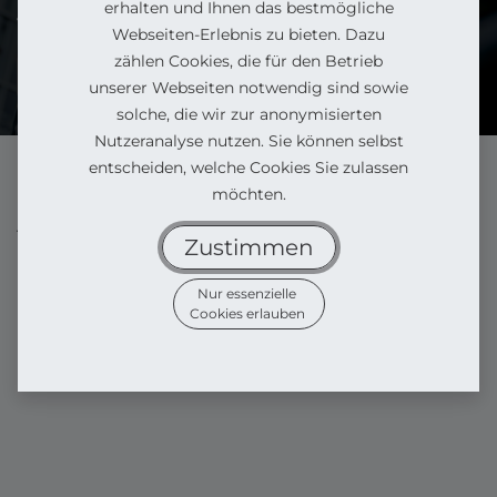
erhalten und Ihnen das bestmögliche
vom Sofa einkaufen.
Webseiten-Erlebnis zu bieten. Dazu
zählen Cookies, die für den Betrieb
Können wir persönlich weiterhelfen?
unserer Webseiten notwendig sind sowie
solche, die wir zur anonymisierten
Nutzeranalyse nutzen. Sie können selbst
entscheiden, welche Cookies Sie zulassen
möchten.
Alle Produkte
Zustimmen
Hoymiles HMS-1600 Watt Modulwechselrichter
Nur essenzielle
Cookies erlauben