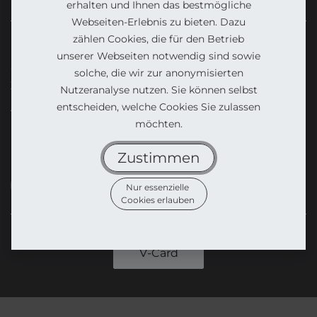
erhalten und Ihnen das bestmögliche
Webseiten-Erlebnis zu bieten. Dazu
zählen Cookies, die für den Betrieb
ProElectrify AG
unserer Webseiten notwendig sind sowie
Goebenstraße 95-99
solche, die wir zur anonymisierten
32051 Herford
Nutzeranalyse nutzen. Sie können selbst
entscheiden, welche Cookies Sie zulassen
Telefon:
+49 5221 9944044
möchten.
Mobil:
+49 176 56534319
Mail:
julian.leigh@proelectrify.de
Zustimmen
Nur essenzielle
Cookies erlauben
V-Card